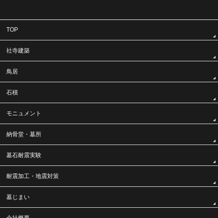
TOP
社寺建築
鳥居
石積
モニュメント
納骨堂・墓所
墓石耐震実験
耐震加工・地震対策
墓じまい